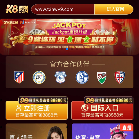
进入官网
www.t2nwv9.com